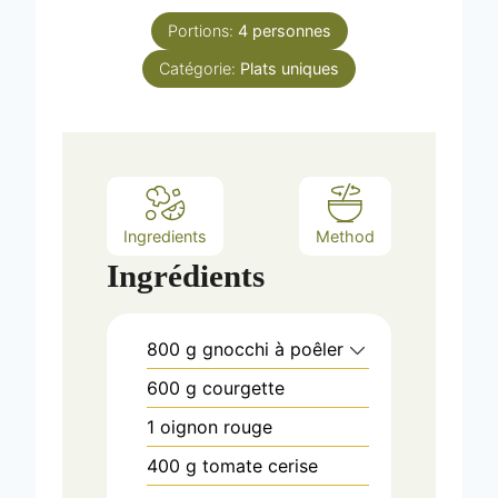
t
n
e
Portions:
4
personnes
u
s
Catégorie:
t
Plats uniques
e
s
Ingredients
Method
Ingrédients
800
g
gnocchi à poêler
600
g
courgette
1
oignon rouge
400
g
tomate cerise