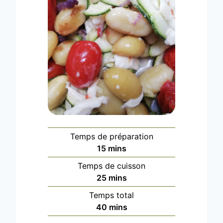
Temps de préparation
m
15
mins
i
Temps de cuisson
n
m
25
mins
u
i
Temps total
t
n
m
40
mins
e
u
i
s