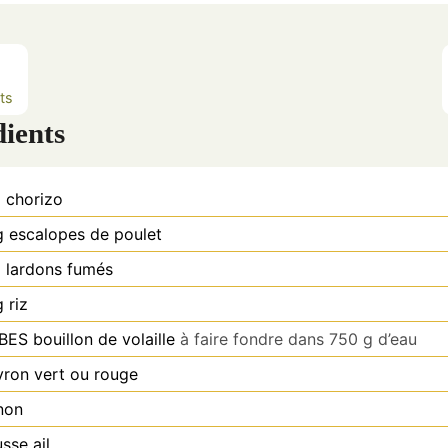
e
e
s
s
ts
dients
g
chorizo
g
escalopes de poulet
g
lardons fumés
g
riz
ES bouillon de volaille
à faire fondre dans 750 g d’eau
vron vert ou rouge
non
usse
ail