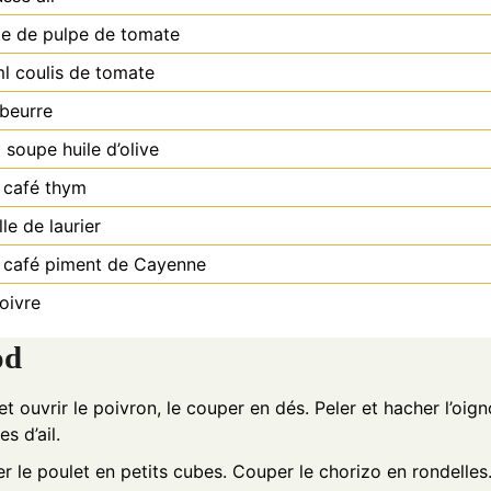
te de pulpe de tomate
l
coulis de tomate
beurre
à soupe
huile d’olive
 café
thym
lle de laurier
 café
piment de Cayenne
poivre
od
et ouvrir le poivron, le couper en dés. Peler et hacher l’oign
s d’ail.
r le poulet en petits cubes. Couper le chorizo en rondelles