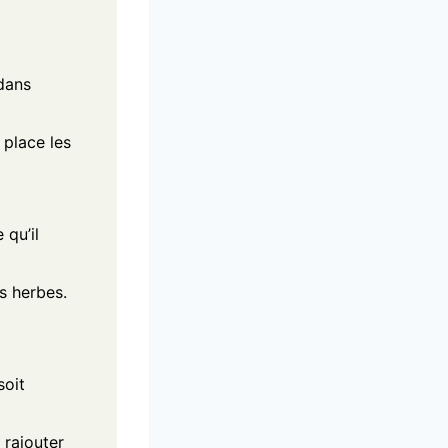
 dans
 place les
 qu’il
es herbes.
soit
 rajouter