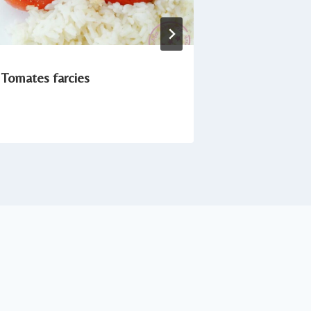
Tomates farcies
Risotto au 