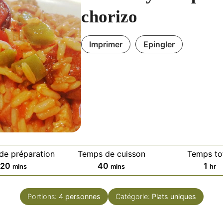
chorizo
Imprimer
Epingler
de préparation
Temps de cuisson
Temps to
m
m
h
20
40
1
mins
mins
hr
i
i
o
n
n
u
Portions:
4
personnes
Catégorie:
Plats uniques
u
u
r
t
t