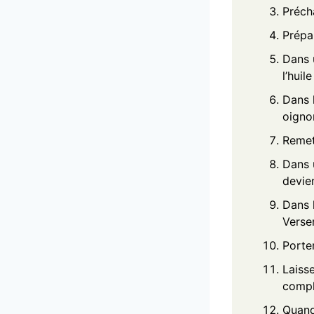
Préch
Prépar
Dans u
l’huil
Dans l
oignon
Remett
Dans u
devie
Dans l
Verser
Porter
Laiss
compl
Quand 