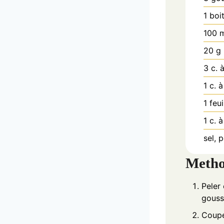
1
boi
100
m
20
g
3
c. 
1
c. à
1
feui
1
c. à
sel, 
Meth
Peler 
gousse
Coupe