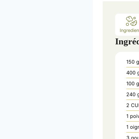
Ingredien
Ingré
150
400
100
240
2
CUB
1
poi
1
oig
3
go