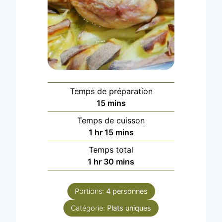
Temps de préparation
m
15
mins
i
Temps de cuisson
n
h
m
1
hr
15
mins
u
o
i
Temps total
t
u
n
h
m
1
hr
30
mins
e
r
u
o
i
s
t
u
n
e
Portions:
4
personnes
r
u
s
Catégorie:
Plats uniques
t
e