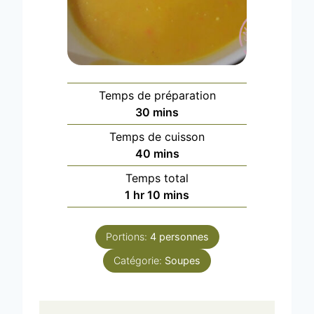
Temps de préparation
m
30
mins
i
Temps de cuisson
n
m
40
mins
u
i
Temps total
t
n
h
m
1
hr
10
mins
e
u
o
i
s
t
u
n
e
Portions:
4
personnes
r
u
s
Catégorie:
t
Soupes
e
s