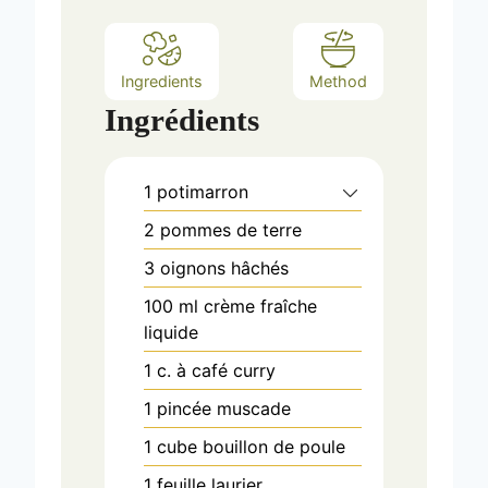
Ingredients
Method
Ingrédients
1
potimarron
2
pommes de terre
3
oignons hâchés
100
ml
crème fraîche
liquide
1
c. à café
curry
1
pincée
muscade
1
cube bouillon de poule
1
feuille laurier