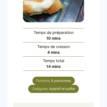
Temps de préparation
m
10
mins
i
Temps de cuisson
n
m
4
mins
u
i
Temps total
t
n
m
14
mins
e
u
i
s
t
n
e
Portions:
6
personnes
u
s
Catégorie:
Apéritif et buffet
t
e
s