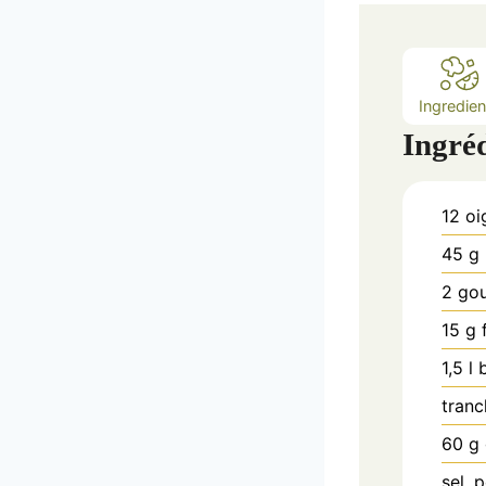
Ingredien
Ingré
12
oi
45
g
2
go
15
g
1,5
l
tranc
60
g
sel, 