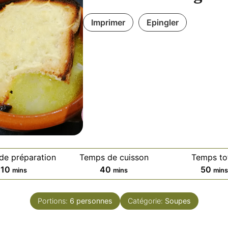
Imprimer
Epingler
de préparation
Temps de cuisson
Temps to
m
m
m
10
40
50
mins
mins
min
i
i
i
n
n
n
Portions:
6
personnes
Catégorie:
Soupes
u
u
u
t
t
t