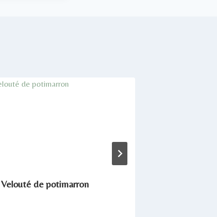
Velouté de potimarron
Bouillon de 
& poulet