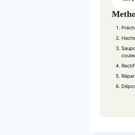
Meth
Précha
Hache
Saupou
couleu
Rectif
Répart
Dépos