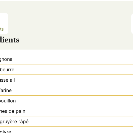
e
e
e
s
s
s
ts
dients
gnons
beurre
usse
ail
farine
bouillon
hes de pain
gruyère râpé
poivre