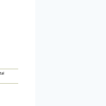
tal
s