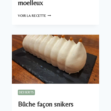
moelleux
GÂTEAU
VOIR LA RECETTE
AUX
POMMES
MOELLEUX
DESSERTS
Bûche façon snikers