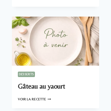
NORMANDE
AUX
POMMES
DESSERTS
Gâteau au yaourt
GÂTEAU
VOIR LA RECETTE
AU
YAOURT