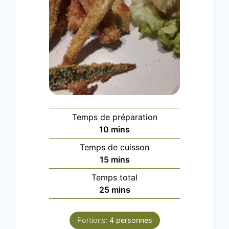
Temps de préparation
m
10
mins
i
Temps de cuisson
n
m
15
mins
u
i
Temps total
t
n
m
25
mins
e
u
i
s
t
n
e
Portions:
4
personnes
u