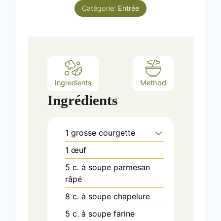
s
Catégorie:
t
Entrée
e
s
Ingredients
Method
Ingrédients
1
grosse courgette
1
œuf
5
c. à soupe
parmesan
râpé
8
c. à soupe
chapelure
5
c. à soupe
farine