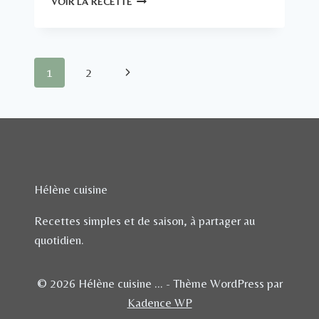
VOIR LA RECETTE
DE
DINDE
FAÇON
ASIATIQUE
Navigation
Page
1
2
de
suivante
page
Hélène cuisine
Recettes simples et de saison, à partager au
quotidien.
© 2026 Hélène cuisine ... - Thème WordPress par
Kadence WP