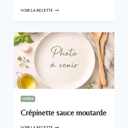
BOULETTES
VOIR LA RECETTE
DE
BOEUF
À
LA
TOMATE
VIANDE
Crépinette sauce moutarde
CRÉPINETTE
VOIR LA RECETTE