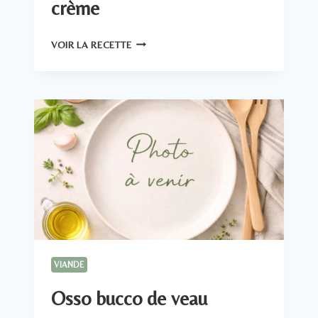
crème
FILET
VOIR LA RECETTE
MIGNON
DE
PORC
À
LA
CRÈME
VIANDE
Osso bucco de veau